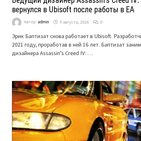
Ведущий дизайнер Assassin’s Creed IV: 
вернулся в Ubisoft после работы в EA
Автор:
admin
5 августа, 2026
0
Эрик Баптизат снова работает в Ubisoft. Разработ
2021 году, проработав в ней 16 лет. Баптизат зан
дизайнера Assassin’s Creed IV: …