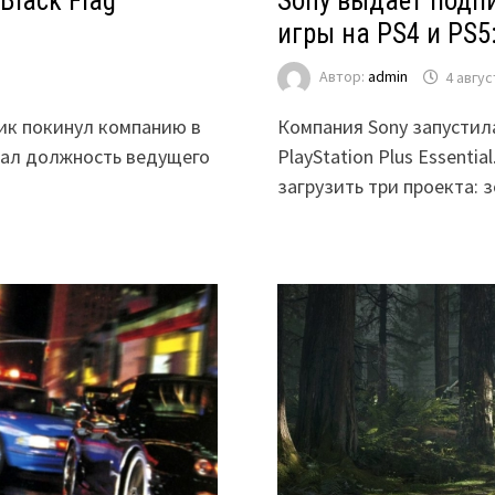
Black Flag
Sony выдаёт подпис
игры на PS4 и PS5
Автор:
admin
4 авгус
чик покинул компанию в
Компания Sony запустил
имал должность ведущего
PlayStation Plus Essenti
загрузить три проекта: 