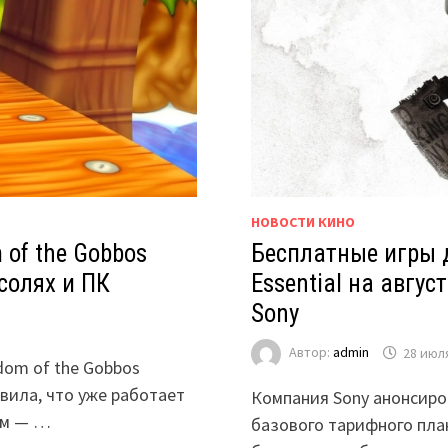
НОВОСТИ КИНО
 of the Gobbos
Бесплатные игры д
солях и ПК
Essential на авгу
Sony
Автор:
admin
28 июл
dom of the Gobbos
вила, что уже работает
Компания Sony анонсиро
рм — …
базового тарифного плана