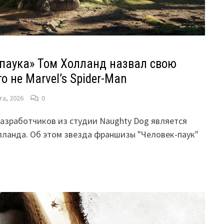
-паука» Том Холланд назвал свою
о не Marvel’s Spider-Man
та, 2026
0
т разработчиков из студии Naughty Dog является
ланда. Об этом звезда франшизы "Человек-паук"