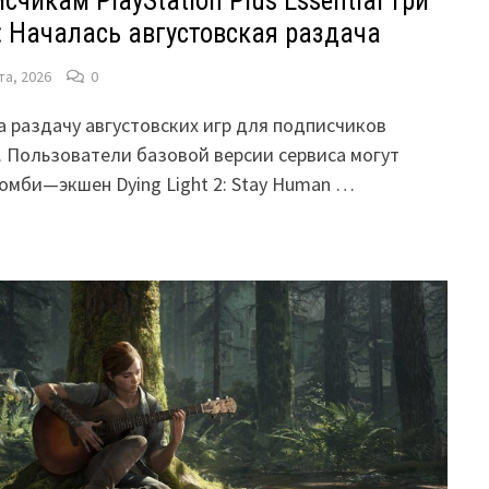
чикам PlayStation Plus Essential три
: Началась августовская раздача
та, 2026
0
а раздачу августовских игр для подписчиков
al. Пользователи базовой версии сервиса могут
зомби—экшен Dying Light 2: Stay Human …