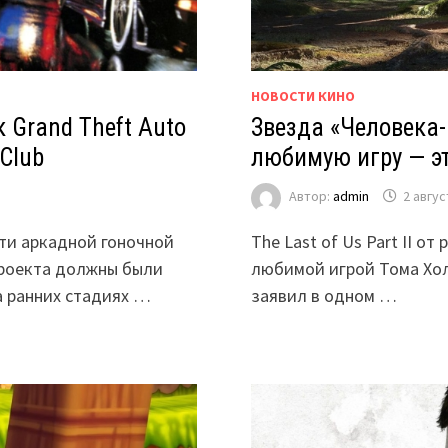
НОВОСТИ КИНО
 Grand Theft Auto
Звезда «Человека
Club
любимую игру — эт
Автор:
admin
2 авгус
сти аркадной гоночной
The Last of Us Part II о
проекта должны были
любимой игрой Тома Хол
а ранних стадиях …
заявил в одном …