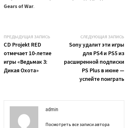
Gears of War
.
Навигация
Предыдущая
С
ПРЕДЫДУЩАЯ ЗАПИСЬ
СЛЕДУЮЩАЯ ЗАПИСЬ
запись:
з
CD Projekt RED
Sony удалит эти игры
по
отмечает 10-летие
для PS4 и PS5 из
записям
игры «Ведьмак 3:
расширенной подписки
Дикая Охота»
PS Plus в июне —
успейте поиграть
admin
Посмотреть все записи автора