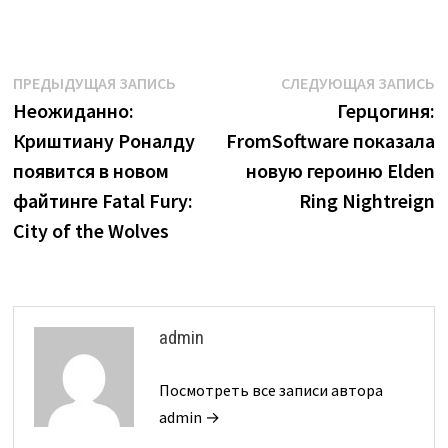
Навигация
Предыдущая
С
ПРЕДЫДУЩАЯ ЗАПИСЬ
СЛЕДУЮЩАЯ ЗАПИСЬ
запись:
з
Неожиданно:
Герцогиня:
по
Криштиану Роналду
FromSoftware показала
записям
появится в новом
новую героиню Elden
файтинге Fatal Fury:
Ring Nightreign
City of the Wolves
admin
Посмотреть все записи автора
admin →