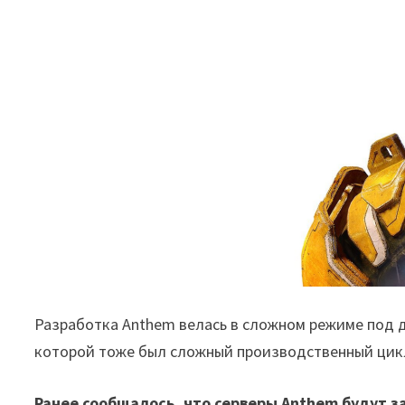
Разработка Anthem велась в сложном режиме под 
которой тоже был сложный производственный цикл 
Ранее сообщалось, что серверы Anthem будут з