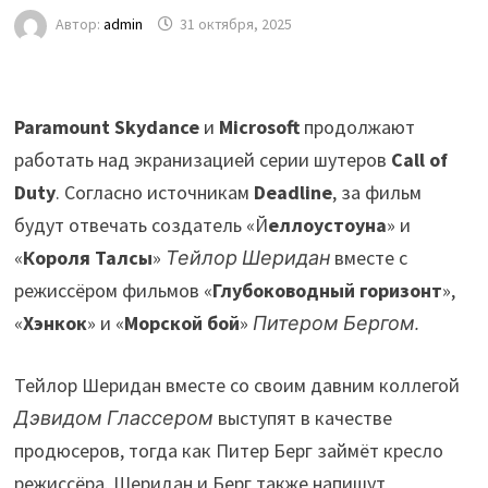
Автор:
admin
31 октября, 2025
Paramount Skydance
и
Microsoft
продолжают
работать над экранизацией серии шутеров
Call of
Duty
. Согласно источникам
Deadline
, за фильм
будут отвечать создатель «Й
еллоустоуна
» и
«
Короля Талсы
»
Тейлор Шеридан
вместе с
режиссёром фильмов «
Глубоководный горизонт
»,
«
Хэнкок
» и «
Морской бой
»
Питером Бергом.
Тейлор Шеридан вместе со своим давним коллегой
Дэвидом Глассером
выступят в качестве
продюсеров, тогда как Питер Берг займёт кресло
режиссёра. Шеридан и Берг также напишут