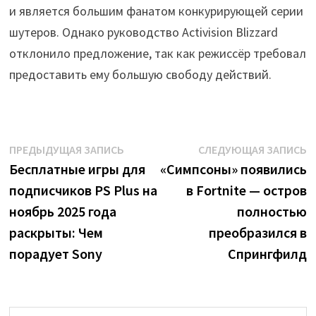
и является большим фанатом конкурирующей серии
шутеров. Однако руководство Activision Blizzard
отклонило предложение, так как режиссёр требовал
предоставить ему большую свободу действий.
Навигация
Предыдущая
С
ПРЕДЫДУЩАЯ ЗАПИСЬ
СЛЕДУЮЩАЯ ЗАПИСЬ
запись:
з
Бесплатные игры для
«Симпсоны» появились
по
подписчиков PS Plus на
в Fortnite — остров
записям
ноябрь 2025 года
полностью
раскрыты: Чем
преобразился в
порадует Sony
Спрингфилд