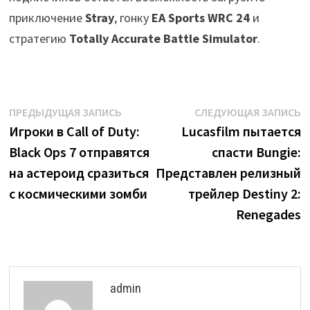
приключение
Stray
, гонку
EA Sports WRC 24
и
стратегию
Totally Accurate Battle Simulator
.
Навигация
Предыдущая
С
ПРЕДЫДУЩАЯ ЗАПИСЬ
СЛЕДУЮЩАЯ ЗАПИСЬ
запись:
з
Игроки в Call of Duty:
Lucasfilm пытается
по
Black Ops 7 отправятся
спасти Bungie:
записям
на астероид сразиться
Представлен релизный
с космическими зомби
трейлер Destiny 2:
Renegades
admin